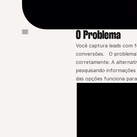
O Problema
O Problema
Por que isso importa
Você captura leads com fo
conversões.   O problema?
Como a Pingback resolve
corretamente. A alternati
Como funciona
pesquisando informações 
Benefícios principais
das opções funciona para
Prova / Credibilidade
Exemplo real
Comece agora