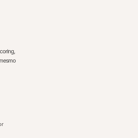
coring, 
 mesmo 
or