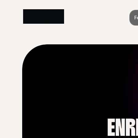
F
ENR