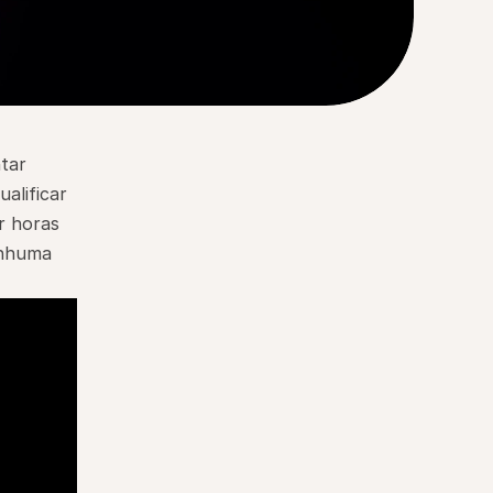
tar 
lificar 
 horas 
nhuma 