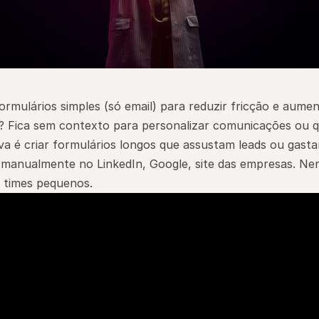
rmulários simples (só email) para reduzir fricção e aumen
 Fica sem contexto para personalizar comunicações ou qua
va é criar formulários longos que assustam leads ou gastar
manualmente no LinkedIn, Google, site das empresas. Ne
 times pequenos.