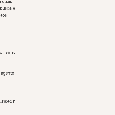
quais 
busca e 
tos 
rreiras.
agente 
inkedIn, 