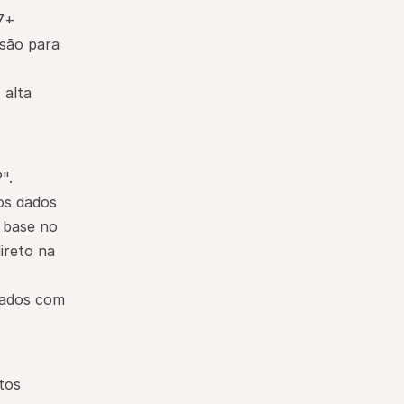
7+ 
são para 
alta 
".
s dados 
base no 
reto na 
ados com 
os 