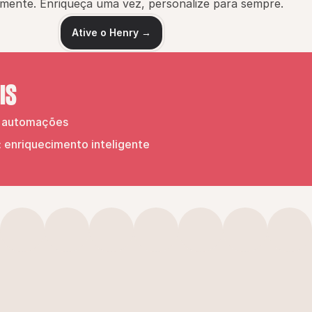
mente. Enriqueça uma vez, personalize para sempre.
Ative o Henry →
IS
s automações
: enriquecimento inteligente
Veja
outros
casos
de
us