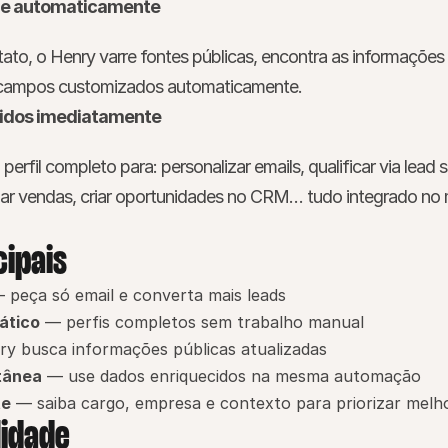
che automaticamente
to, o Henry varre fontes públicas, encontra as informações 
s campos customizados automaticamente.
cidos imediatamente
 perfil completo para: personalizar emails, qualificar via lead s
izar vendas, criar oportunidades no CRM… tudo integrado no
cipais
 peça só email e converta mais leads
ático
 — perfis completos sem trabalho manual
y busca informações públicas atualizadas
tânea
 — use dados enriquecidos na mesma automação
te
 — saiba cargo, empresa e contexto para priorizar melh
lidade