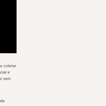
 coletar 
ial e 
o sem 
ds 