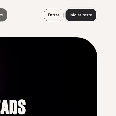
cs
Entrar
Iniciar teste
EADS