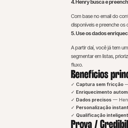
4. Henry busca e preen
Com base no email do conta
disponíveis e preenche o
5. Use os dados enrique
A partir daí, você já tem um
segmentar em listas, prior
fluxo.
Benefícios prin
✓ 
Captura sem fricção
 —
✓ 
Enriquecimento autom
✓ 
Dados precisos
 — Henr
✓ 
Personalização instan
✓ 
Qualificação inteligen
Prova / Credibi