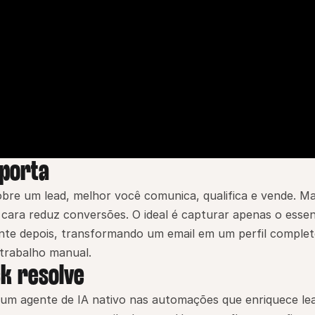
mporta
re um lead, melhor você comunica, qualifica e vende. Mas
cara reduz conversões. O ideal é capturar apenas o essenc
te depois, transformando um email em um perfil complet
 trabalho manual.
k resolve
 um agente de IA nativo nas automações que enriquece lea